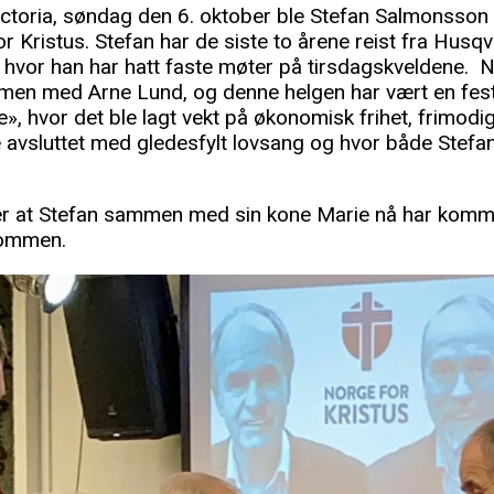
ctoria, søndag den 6. oktober ble Stefan Salmonsson
 Kristus. Stefan har de siste to årene reist fra Husq
 hvor han har hatt faste møter på tirsdagskveldene. Nå
men med Arne Lund, og denne helgen har vært en fest
», hvor det ble lagt vekt på økonomisk frihet, frimodigh
le avsluttet med gledesfylt lovsang og hvor både Stef
ver at Stefan sammen med sin kone Marie nå har komme
kommen.