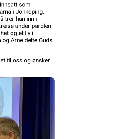
 innsatt som
varna i Jönköping,
 trer han inn i
reise under parolen
et og et liv i
an og Arne delte Guds
t til oss og ønsker