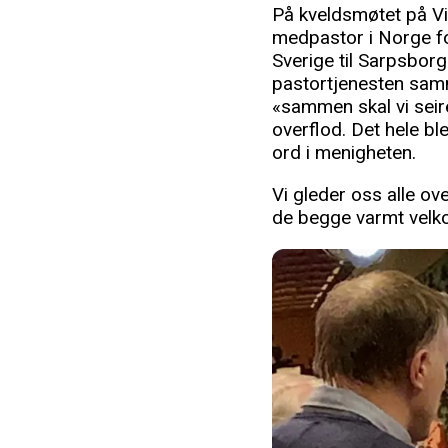
På kveldsmøtet på Vi
medpastor i Norge for
Sverige til Sarpsborg
pastortjenesten sam
«sammen skal vi seire
overflod. Det hele b
ord i menigheten.
Vi gleder oss alle o
de begge varmt vel