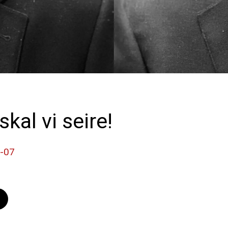
al vi seire!
0-07